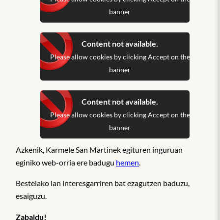
banner
Content not available.
Please allow cookies by clicking Accept on the
banner
Content not available.
Please allow cookies by clicking Accept on the
banner
Azkenik, Karmele San Martinek egituren inguruan
eginiko web-orria ere badugu
hemen
.
Bestelako lan interesgarriren bat ezagutzen baduzu,
esaiguzu.
Zabaldu!