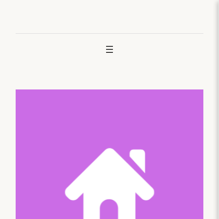
Joan
edukira