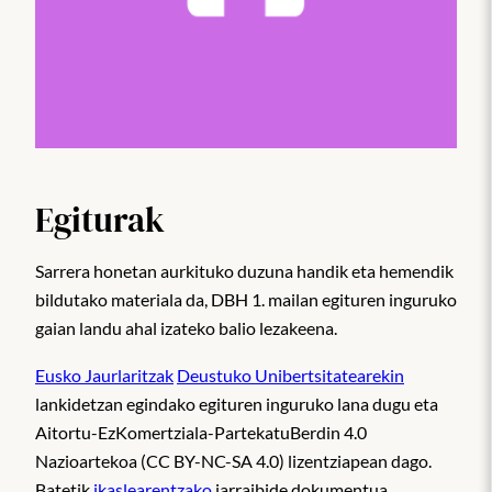
Egiturak
Sarrera honetan aurkituko duzuna handik eta hemendik
bildutako materiala da, DBH 1. mailan egituren inguruko
gaian landu ahal izateko balio lezakeena.
Eusko Jaurlaritzak
Deustuko Unibertsitatearekin
lankidetzan egindako egituren inguruko lana dugu eta
Aitortu-EzKomertziala-PartekatuBerdin 4.0
Nazioartekoa (CC BY-NC-SA 4.0) lizentziapean dago.
Batetik
ikaslearentzako
jarraibide dokumentua