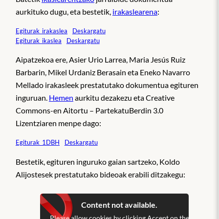
aurkituko dugu, eta bestetik,
irakaslearena
:
Egiturak_irakaslea
Deskargatu
Egiturak_ikaslea
Deskargatu
Aipatzekoa ere, Asier Urio Larrea, Maria Jesús Ruiz
Barbarin, Mikel Urdaniz Berasain eta Eneko Navarro
Mellado irakasleek prestatutako dokumentua egituren
inguruan.
Hemen
aurkitu dezakezu eta Creative
Commons-en Aitortu – PartekatuBerdin 3.0
Lizentziaren menpe dago:
Egiturak_1DBH
Deskargatu
Bestetik, egituren inguruko gaian sartzeko, Koldo
Alijostesek prestatutako bideoak erabili ditzakegu:
Content not available.
Please allow cookies by clicking Accept on the