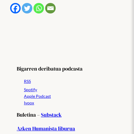
Bigarren deribatua podcasta
RSS
Spotify
Apple Podcast
Ivoox
Buletina –
Substack
Azken Humanista liburua