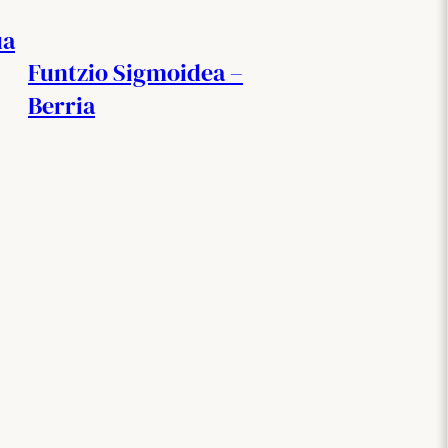
ua
Funtzio Sigmoidea –
Berria