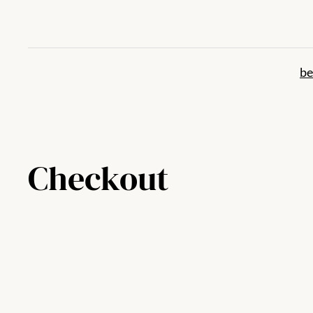
Joan
edukira
be
Checkout