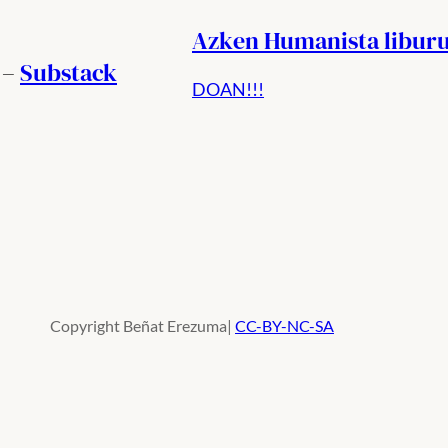
Azken Humanista libur
 –
Substack
DOAN!!!
Copyright Beñat Erezuma|
CC-BY-NC-SA