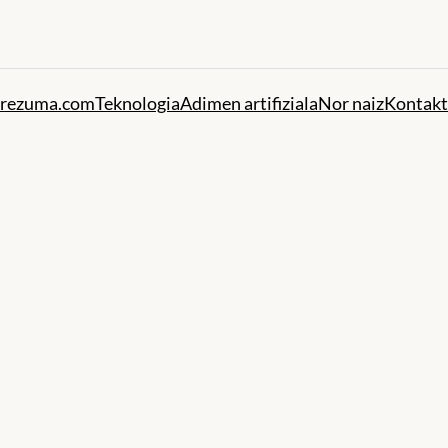
rezuma.com
Teknologia
Adimen artifiziala
Nor naiz
Kontak