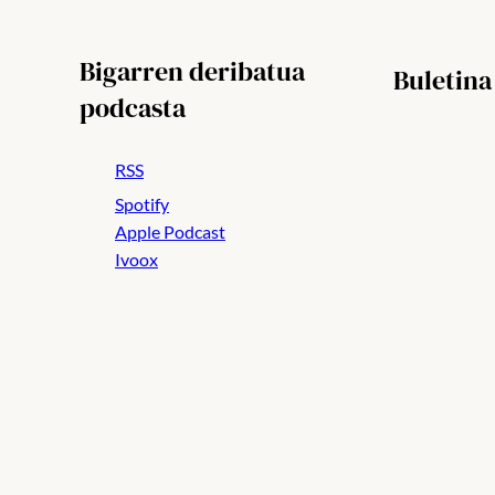
Bigarren deribatua
Buletina
podcasta
RSS
Spotify
Apple Podcast
Ivoox