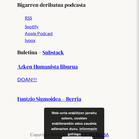
Bigarren deribatua podcasta
RSS
Spotify
Apple Podcast
Ivoox
Buletina –
Substack
Azken Humanista liburua
DOAN!!!
Funtzio Sigmoidea – Berria
Web-orria erabiltzen jarraitu
ezkero, cookien
erabilerarekin ados zaudela
adierazten duzu.
informazio
gehiago
Copyright Beñat Erezuma|
CC-BY-NC-SA