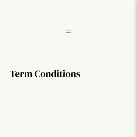
Joan
edukira
Term Conditions