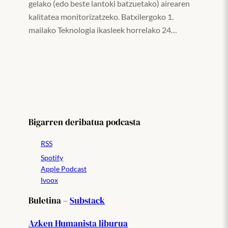
gelako (edo beste lantoki batzuetako) airearen
kalitatea monitorizatzeko. Batxilergoko 1.
mailako Teknologia ikasleek horrelako 24…
Bigarren deribatua podcasta
RSS
Spotify
Apple Podcast
Ivoox
Buletina –
Substack
Azken Humanista liburua