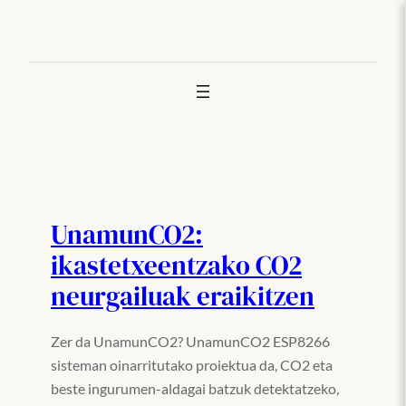
Joan
edukira
UnamunCO2:
ikastetxeentzako CO2
neurgailuak eraikitzen
Zer da UnamunCO2? UnamunCO2 ESP8266
sisteman oinarritutako proiektua da, CO2 eta
beste ingurumen-aldagai batzuk detektatzeko,