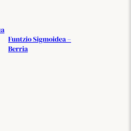
ua
Funtzio Sigmoidea –
Berria