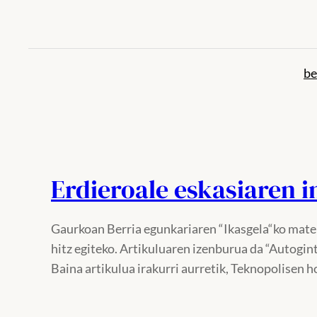
Joan
edukira
be
Erdieroale eskasiaren 
Gaurkoan Berria egunkariaren “Ikasgela“ko mater
hitz egiteko. Artikuluaren izenburua da “Autogint
Baina artikulua irakurri aurretik, Teknopolisen