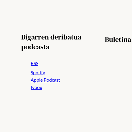
Bigarren deribatua
Buletina
podcasta
RSS
Spotify
Apple Podcast
Ivoox