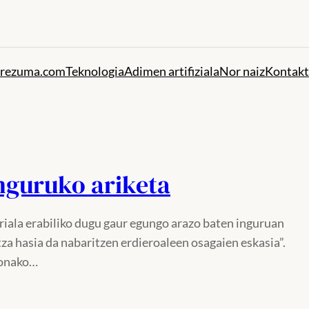
rezuma.com
Teknologia
Adimen artifiziala
Nor naiz
Kontak
inguruko ariketa
iala erabiliko dugu gaur egungo arazo baten inguruan
za hasia da nabaritzen erdieroaleen osagaien eskasia”.
 honako…