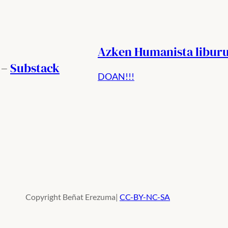
Azken Humanista libur
 –
Substack
DOAN!!!
Copyright Beñat Erezuma|
CC-BY-NC-SA