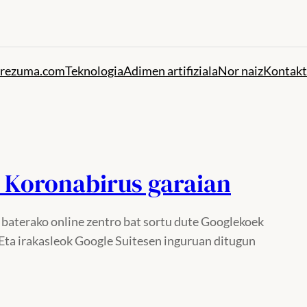
rezuma.com
Teknologia
Adimen artifiziala
Nor naiz
Kontak
a Koronabirus garaian
i baterako online zentro bat sortu dute Googlekoek
 Eta irakasleok Google Suitesen inguruan ditugun