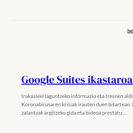
Joan
edukira
be
Google Suites ikastaro
Irakasleei laguntzeko informazio eta tresnen ald
Koronabirusaren krisiak irauten duen bitartean.
zalantzak argitzeko gida eta bideoa prestatu…