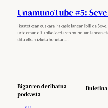
UnamunoTube #5: Seve 
Ikastetxean euskara irakasle lanean ibili da Sev
urte eman ditu bikoizketaren munduan lanean et
ditu elkarrizketa honetan.…
Bigarren deribatua
Buletina
podcasta
RSS