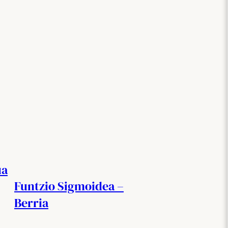
ua
Funtzio Sigmoidea –
Berria