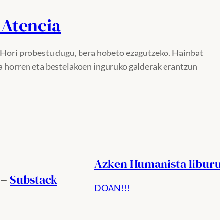
Atencia
e. Hori probestu dugu, bera hobeto ezagutzeko. Hainbat
a horren eta bestelakoen inguruko galderak erantzun
Azken Humanista libur
 –
Substack
DOAN!!!