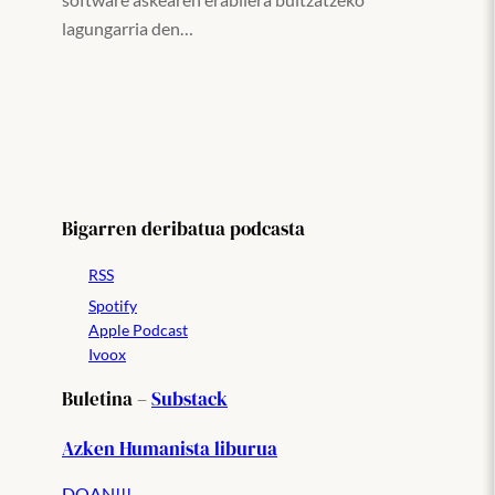
lagungarria den…
Bigarren deribatua podcasta
RSS
Spotify
Apple Podcast
Ivoox
Buletina –
Substack
Azken Humanista liburua
DOAN!!!