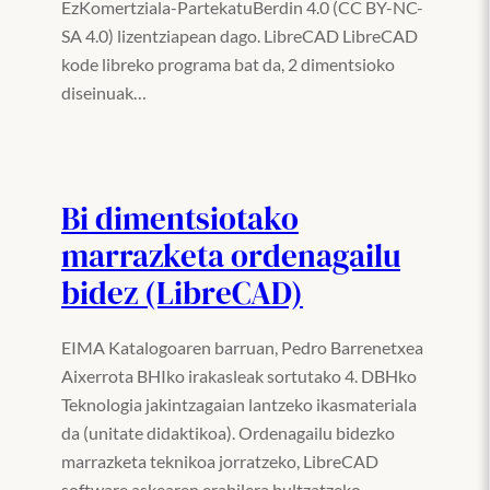
EzKomertziala-PartekatuBerdin 4.0 (CC BY-NC-
SA 4.0) lizentziapean dago. LibreCAD LibreCAD
kode libreko programa bat da, 2 dimentsioko
diseinuak…
Bi dimentsiotako
marrazketa ordenagailu
bidez (LibreCAD)
EIMA Katalogoaren barruan, Pedro Barrenetxea
Aixerrota BHIko irakasleak sortutako 4. DBHko
Teknologia jakintzagaian lantzeko ikasmateriala
da (unitate didaktikoa). Ordenagailu bidezko
marrazketa teknikoa jorratzeko, LibreCAD
software askearen erabilera bultzatzeko