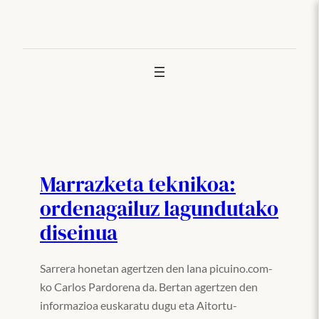
Joan
edukira
Marrazketa teknikoa:
ordenagailuz lagundutako
diseinua
Sarrera honetan agertzen den lana picuino.com-
ko Carlos Pardorena da. Bertan agertzen den
informazioa euskaratu dugu eta Aitortu-