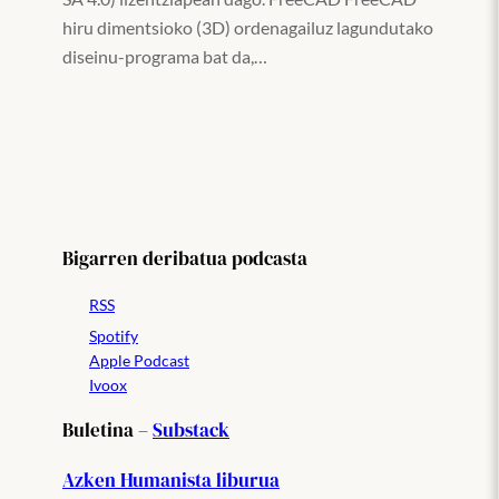
hiru dimentsioko (3D) ordenagailuz lagundutako
diseinu-programa bat da,…
Bigarren deribatua podcasta
RSS
Spotify
Apple Podcast
Ivoox
Buletina –
Substack
Azken Humanista liburua