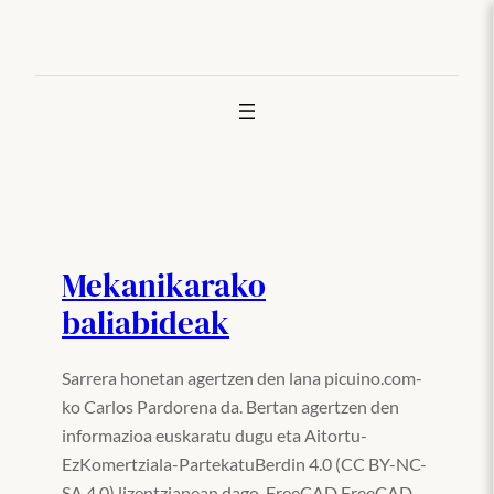
Joan
edukira
Mekanikarako
baliabideak
Sarrera honetan agertzen den lana picuino.com-
ko Carlos Pardorena da. Bertan agertzen den
informazioa euskaratu dugu eta Aitortu-
EzKomertziala-PartekatuBerdin 4.0 (CC BY-NC-
SA 4.0) lizentziapean dago. FreeCAD FreeCAD