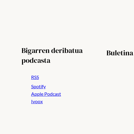
Bigarren deribatua
Buletina
podcasta
RSS
Spotify
Apple Podcast
Ivoox