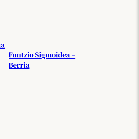
ua
Funtzio Sigmoidea –
Berria