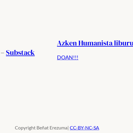
Azken Humanista libur
 –
Substack
DOAN!!!
Copyright Beñat Erezuma|
CC-BY-NC-SA