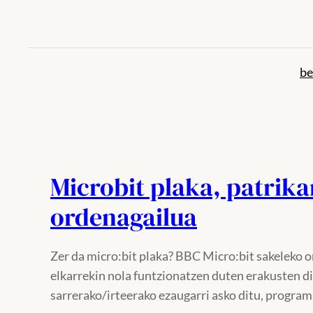
Joan
edukira
be
Microbit plaka, patrik
ordenagailua
Zer da micro:bit plaka? BBC Micro:bit sakeleko 
elkarrekin nola funtzionatzen duten erakusten di
sarrerako/irteerako ezaugarri asko ditu, progra