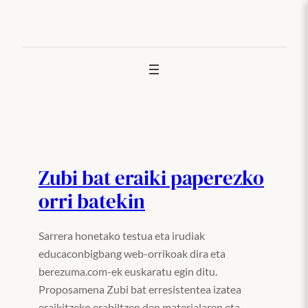
Joan
edukira
Zubi bat eraiki paperezko
orri batekin
Sarrera honetako testua eta irudiak
educaconbigbang web-orrikoak dira eta
berezuma.com-ek euskaratu egin ditu.
Proposamena Zubi bat erresistentea izatea
eraikitzeko erabiltzen den materialaren eta