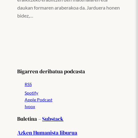
daukan formaren araberakoa da. Jarduera honen
bidez,…
Bigarren deribatua podcasta
RSS
Spotify
Apple Podcast
Ivoox
Buletina –
Substack
Azken Humanista liburua