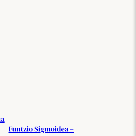
ua
Funtzio Sigmoidea –