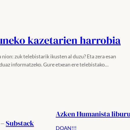
neko kazetarien harrobia
u nion: zuk telebistarik ikusten al duzu? Eta zera esan
nduaz informatzeko. Gure etxean ere telebistako…
Azken Humanista libur
 –
Substack
DOAN!!!