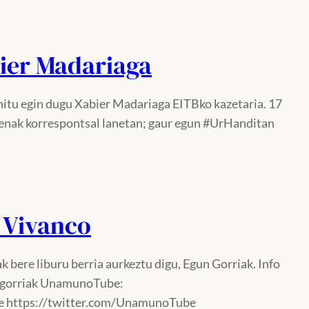
ier Madariaga
hitu egin dugu Xabier Madariaga EITBko kazetaria. 17
hienak korrespontsal lanetan; gaur egun #UrHanditan
 Vivanco
 bere liburu berria aurkeztu digu, Egun Gorriak. Info
-gorriak UnamunoTube:
e https://twitter.com/UnamunoTube