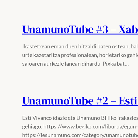
UnamunoTube #3 – Xab
Ikastetxean eman duen hitzaldi baten ostean, ba
urte kazetaritza profesionalean, horietariko ge
saioaren aurkezle lanean dihardu. Pixka bat…
UnamunoTube #2 – Esti
Esti Vivanco idazle eta Unamuno BHIko irakasleak
gehiago: https://www.begiko.com/liburua/egun
https://iesunamuno.com/category/unamunotub