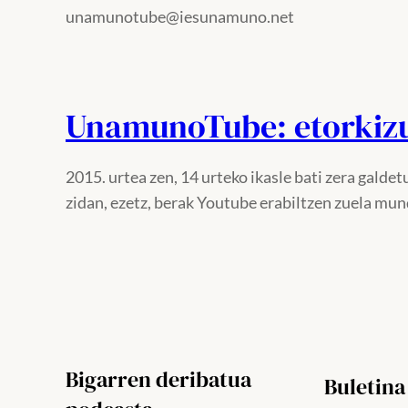
unamunotube@iesunamuno.net
UnamunoTube: etorkizu
2015. urtea zen, 14 urteko ikasle bati zera galdet
zidan, ezetz, berak Youtube erabiltzen zuela mu
Bigarren deribatua
Buletina