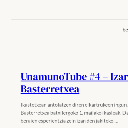
Joan
edukira
be
UnamunoTube #4 – Izar
Basterretxea
Ikastetxean antolatzen diren elkartrukeen ingurua
Basterretxea batxilergoko 1. mailako ikasleak. D
beraien esperientzia zein izan den jakiteko.…