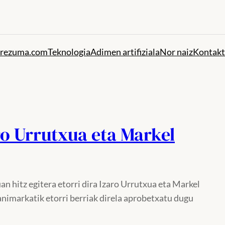
rezuma.com
Teknologia
Adimen artifiziala
Nor naiz
Kontak
o Urrutxua eta Markel
n hitz egitera etorri dira Izaro Urrutxua eta Markel
animarkatik etorri berriak direla aprobetxatu dugu