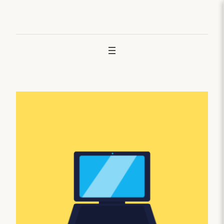
Joan
edukira