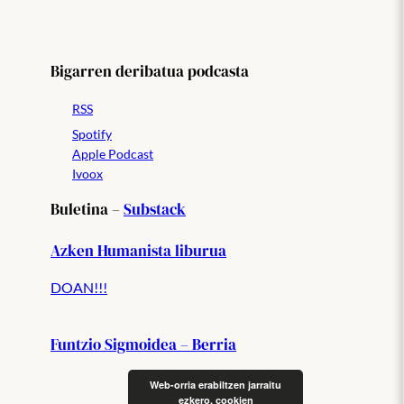
Bigarren deribatua podcasta
RSS
Spotify
Apple Podcast
Ivoox
Buletina –
Substack
Azken Humanista liburua
DOAN!!!
Funtzio Sigmoidea – Berria
Web-orria erabiltzen jarraitu
ezkero, cookien