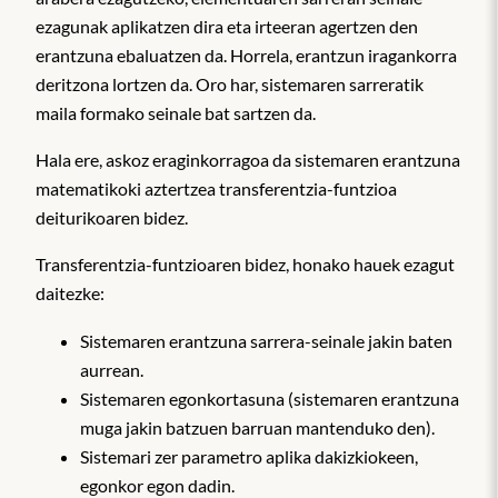
ezagunak aplikatzen dira eta irteeran agertzen den
erantzuna ebaluatzen da. Horrela, erantzun iragankorra
deritzona lortzen da. Oro har, sistemaren sarreratik
maila formako seinale bat sartzen da.
Hala ere, askoz eraginkorragoa da sistemaren erantzuna
matematikoki aztertzea transferentzia-funtzioa
deiturikoaren bidez.
Transferentzia-funtzioaren bidez, honako hauek ezagut
daitezke:
Sistemaren erantzuna sarrera-seinale jakin baten
aurrean.
Sistemaren egonkortasuna (sistemaren erantzuna
muga jakin batzuen barruan mantenduko den).
Sistemari zer parametro aplika dakizkiokeen,
egonkor egon dadin.