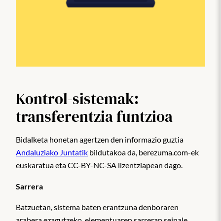
Kontrol-sistemak:
transferentzia funtzioa
Bidalketa honetan agertzen den informazio guztia
Andaluziako Juntatik
bildutakoa da, berezuma.com-ek
euskaratua eta CC-BY-NC-SA lizentziapean dago.
Sarrera
Batzuetan, sistema baten erantzuna denboraren
arabera ezagutzeko, elementuaren sarreran seinale