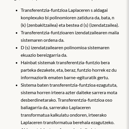
Transferentzia-funtzioa Laplaceren s aldagai
konplexuko bi polinomioren zatidura da, bata, n
(k) (zenbakitzailea) eta bestea d (s) (izendatzailea).
Transferentzia-funtzioaren izendatzailearen maila
sistemaren ordena da.
D (s) izendatzailearen polinomioa sistemaren
ekuazio bereizgarria da.
Hainbat sistemak transferentzia-funtzio bera
parteka dezakete, eta, beraz, funtzio horrek ez du
informaziorik ematen barne-egituratik gertu.
Sistema baten transferentzia-funtzioa ezagututa,
sistema horren irteera azter daiteke sarrera mota
desberdinetarako. Transferentzia-funtzioa oso
baliagarria da, sarrerako Laplaceren
transformatua kalkulatu ondoren, irteerako
Laplaceren transformatua berehala ezagutzeko.