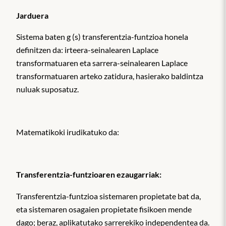
Jarduera
Sistema baten g (s) transferentzia-funtzioa honela
definitzen da: irteera-seinalearen Laplace
transformatuaren eta sarrera-seinalearen Laplace
transformatuaren arteko zatidura, hasierako baldintza
nuluak suposatuz.
Matematikoki irudikatuko da:
Transferentzia-funtzioaren ezaugarriak:
Transferentzia-funtzioa sistemaren propietate bat da,
eta sistemaren osagaien propietate fisikoen mende
dago; beraz, aplikatutako sarrerekiko independentea da.