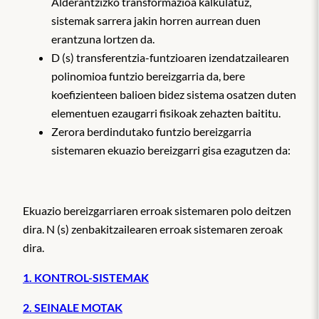
Alderantzizko transformazioa kalkulatuz,
sistemak sarrera jakin horren aurrean duen
erantzuna lortzen da.
D (s) transferentzia-funtzioaren izendatzailearen
polinomioa funtzio bereizgarria da, bere
koefizienteen balioen bidez sistema osatzen duten
elementuen ezaugarri fisikoak zehazten baititu.
Zerora berdindutako funtzio bereizgarria
sistemaren ekuazio bereizgarri gisa ezagutzen da:
Ekuazio bereizgarriaren erroak sistemaren polo deitzen
dira. N (s) zenbakitzailearen erroak sistemaren zeroak
dira.
1. KONTROL-SISTEMAK
2. SEINALE MOTAK