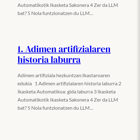
Automatikotik Ikasketa Sakonera 4 Zer da LLM
bat? 5 Nola funtzionatzen du LLM…
1. Adimen artifizialaren
historia laburra
Adimen artifiziala hezkuntzan:Ikastaroaren
edukia 1 Adimen artifizialaren historia laburra 2
Ikasketa Automatikoa: gida laburra 3 Ikasketa
Automatikotik Ikasketa Sakonera 4 Zer da LLM
bat? 5 Nola funtzionatzen du LLM…