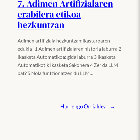
7. Adimen Artifizialaren
erabilera etikoa
hezkuntzan
Adimen artifiziala hezkuntzan:Ikastaroaren
edukia 1 Adimen artifizialaren historia laburra 2
Ikasketa Automatikoa: gida laburra 3 Ikasketa
Automatikotik Ikasketa Sakonera 4 Zer da LLM
bat? 5 Nola funtzionatzen du LLM…
Hurrengo Orrialdea
→