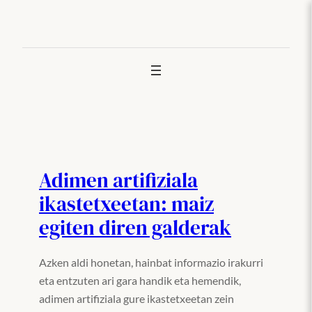
Joan
edukira
Adimen artifiziala
ikastetxeetan: maiz
egiten diren galderak
Azken aldi honetan, hainbat informazio irakurri
eta entzuten ari gara handik eta hemendik,
adimen artifiziala gure ikastetxeetan zein