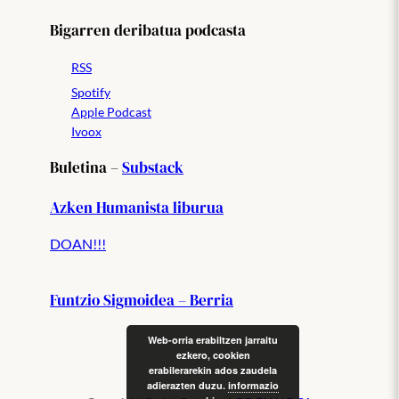
Bigarren deribatua podcasta
RSS
Spotify
Apple Podcast
Ivoox
Buletina –
Substack
Azken Humanista liburua
DOAN!!!
Funtzio Sigmoidea – Berria
Web-orria erabiltzen jarraitu
ezkero, cookien
erabilerarekin ados zaudela
adierazten duzu.
informazio