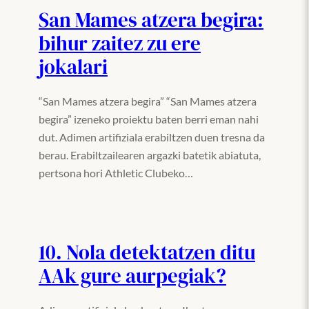
San Mames atzera begira:
bihur zaitez zu ere
jokalari
“San Mames atzera begira” “San Mames atzera
begira” izeneko proiektu baten berri eman nahi
dut. Adimen artifiziala erabiltzen duen tresna da
berau. Erabiltzailearen argazki batetik abiatuta,
pertsona hori Athletic Clubeko…
10. Nola detektatzen ditu
AAk gure aurpegiak?