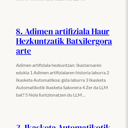
8. Adimen artifiziala Haur
Hezkuntzatik Batxilergora
arte
Adimen artifiziala hezkuntzan: Ikastaroaren
edukia 1 Adimen artifizialaren historia laburra 2
Ikasketa Automatikoa: gida laburra 3 Ikasketa
Automatikotik Ikasketa Sakonera 4 Zer da LLM
bat? 5 Nola funtzionatzen du LLM…
3. Ikasketa Automatikotik