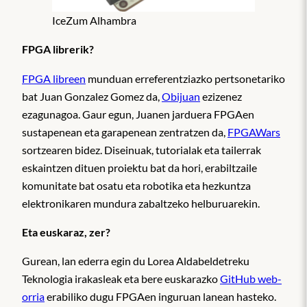
IceZum Alhambra
FPGA librerik?
FPGA libreen
munduan erreferentziazko pertsonetariko
bat Juan Gonzalez Gomez da,
Obijuan
ezizenez
ezagunagoa. Gaur egun, Juanen jarduera FPGAen
sustapenean eta garapenean zentratzen da,
FPGAWars
sortzearen bidez. Diseinuak, tutorialak eta tailerrak
eskaintzen dituen proiektu bat da hori, erabiltzaile
komunitate bat osatu eta robotika eta hezkuntza
elektronikaren mundura zabaltzeko helburuarekin.
Eta euskaraz, zer?
Gurean, lan ederra egin du Lorea Aldabeldetreku
Teknologia irakasleak eta bere euskarazko
GitHub web-
orria
erabiliko dugu FPGAen inguruan lanean hasteko.