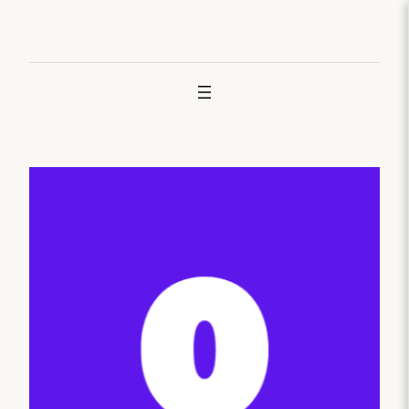
Joan
edukira