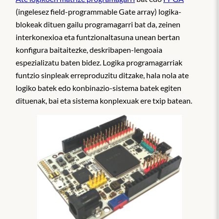
(ingelesez field-programmable Gate array) logika-
blokeak dituen gailu programagarri bat da, zeinen
interkonexioa eta funtzionaltasuna unean bertan
konfigura baitaitezke, deskribapen-lengoaia
espezializatu baten bidez. Logika programagarriak
funtzio sinpleak erreproduzitu ditzake, hala nola ate
logiko batek edo konbinazio-sistema batek egiten
dituenak, bai eta sistema konplexuak ere txip batean.