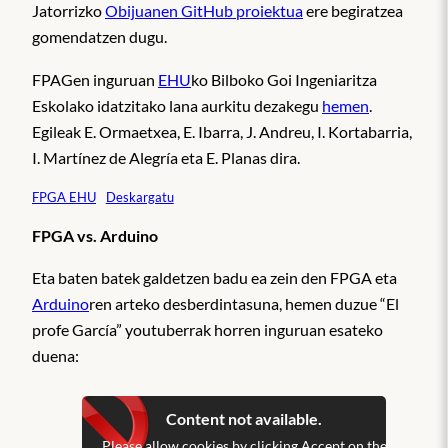
Jatorrizko
Obijuanen GitHub proiektua
ere begiratzea
gomendatzen dugu.
FPAGen inguruan
EHU
ko Bilboko Goi Ingeniaritza
Eskolako idatzitako lana aurkitu dezakegu
hemen
.
Egileak E. Ormaetxea, E. Ibarra, J. Andreu, I. Kortabarria,
I. Martínez de Alegría eta E. Planas dira.
FPGA EHU
Deskargatu
FPGA vs. Arduino
Eta baten batek galdetzen badu ea zein den FPGA eta
Arduino
ren arteko desberdintasuna, hemen duzue “El
profe García” youtuberrak horren inguruan esateko
duena:
Content not available.
Please allow cookies by clicking Accept on the