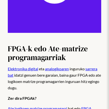
FPGA-k edo Ate-matrize
programagarriak
Elektronika digital
eta
analogikoaren
inguruko
sarrera
bat
idatzi genuen bere garaian, baina gaur FPGA edo ate
logikoen matrize programagarrien inguruan hitz egingo
dugu.
Zer dira FPGAk?
Ate logikoen matrize programagarri
bat edo
FPGA