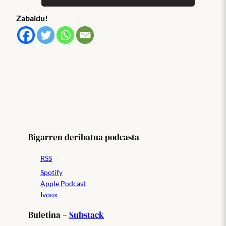
Zabaldu!
Bigarren deribatua podcasta
RSS
Spotify
Apple Podcast
Ivoox
Buletina –
Substack