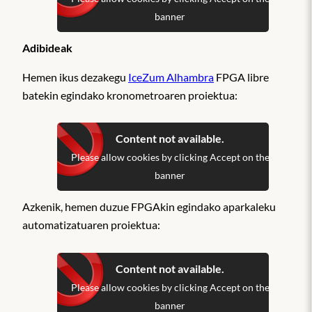
banner
Adibideak
Hemen ikus dezakegu
IceZum Alhambra
FPGA libre
batekin egindako kronometroaren proiektua:
Content not available.
Please allow cookies by clicking Accept on the
banner
Azkenik, hemen duzue FPGAkin egindako aparkaleku
automatizatuaren proiektua:
Content not available.
Please allow cookies by clicking Accept on the
banner