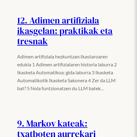
12. Adimen artifiziala
ikasgelan: praktikak eta
tresnak
Adimen artifiziala hezkuntzan:Ikastaroaren
edukia 1 Adimen artifizialaren historia laburra 2
Ikasketa Automatikoa: gida laburra 3 Ikasketa
Automatikotik Ikasketa Sakonera 4 Zer da LLM
bat? 5 Nola funtzionatzen du LLM batek…
9. Markov kateak:
txatboten aurrekari