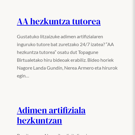
AA hezkuntza tutorea
Gustatuko litzaizuke adimen artifizialaren
inguruko tutore bat zuretzako 24/7 izatea? “AA
hezkuntza tutorea” osatu dut Topagune
Birtualetako hiru bideoak erabiliz. Bideo horiek
Nagore Landa Gundín, Nerea Armero eta hirurok
egin…
Adimen artifiziala
hezkuntzan