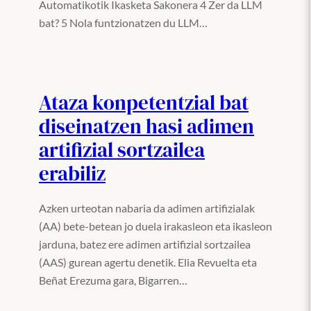
Automatikotik Ikasketa Sakonera 4 Zer da LLM
bat? 5 Nola funtzionatzen du LLM…
Ataza konpetentzial bat
diseinatzen hasi adimen
artifizial sortzailea
erabiliz
Azken urteotan nabaria da adimen artifizialak
(AA) bete-betean jo duela irakasleon eta ikasleon
jarduna, batez ere adimen artifizial sortzailea
(AAS) gurean agertu denetik. Elia Revuelta eta
Beñat Erezuma gara, Bigarren…