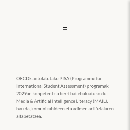
Joan
edukira
OECDk antolatutako PISA (Programme for
International Student Assessment) programak
2029an konpetentzia berri bat ebaluatuko du:
Media & Artificial Intelligence Literacy (MAIL),
hau da, komunikabideen eta adimen artifizialaren
alfabetatzea.