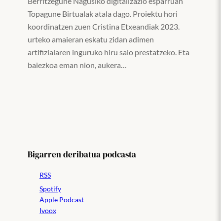
Berritzegune Nagusiko digitalizazio esparruan
Topagune Birtualak atala dago. Proiektu hori
koordinatzen zuen Cristina Etxeandiak 2023.
urteko amaieran eskatu zidan adimen
artifizialaren inguruko hiru saio prestatzeko. Eta
baiezkoa eman nion, aukera…
Bigarren deribatua podcasta
RSS
Spotify
Apple Podcast
Ivoox