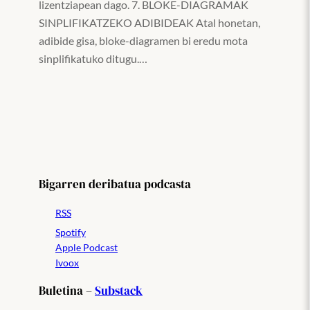
lizentziapean dago. 7. BLOKE-DIAGRAMAK
SINPLIFIKATZEKO ADIBIDEAK Atal honetan,
adibide gisa, bloke-diagramen bi eredu mota
sinplifikatuko ditugu.…
Bigarren deribatua podcasta
RSS
Spotify
Apple Podcast
Ivoox
Buletina –
Substack