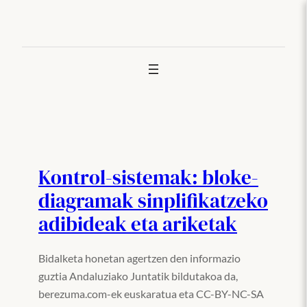
Joan
edukira
Kontrol-sistemak: bloke-
diagramak sinplifikatzeko
adibideak eta ariketak
Bidalketa honetan agertzen den informazio
guztia Andaluziako Juntatik bildutakoa da,
berezuma.com-ek euskaratua eta CC-BY-NC-SA