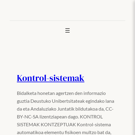
Joan
edukira
Kontrol-sistemak
Bidalketa honetan agertzen den informazio
guztia Deustuko Unibertsitateak egindako lana
da eta Andaluziako Juntatik bildutakoa da, CC-
BY-NC-SA lizentziapean dago. KONTROL
SISTEMAK KONTZEPTUAK Kontrol-sistema
automatikoa elementu fisikoen multzo bat da,