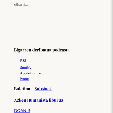
elkarri…
Bigarren deribatua podcasta
RSS
Spotify
Apple Podcast
Ivoox
Buletina –
Substack
Azken Humanista liburua
DOAN!!!