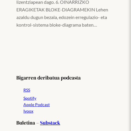
lizentziapean dago. 6. OINARRIZKO
ERAGIKETAK BLOKE-DIAGRAMEKIN Lehen
azaldu dugun bezala, edozein erregulazio- eta
kontrol-sistema bloke-diagrama baten…
Bigarren deribatua podcasta
RSS
Spotify
Apple Podcast
Ivoox
Buletina –
Substack