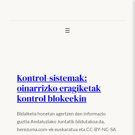
Joan
edukira
Kontrol-sistemak:
oinarrizko eragiketak
kontrol blokeekin
Bidalketa honetan agertzen den informazio
guztia Andaluziako Juntatik bildutakoa da,
berezuma.com-ek euskaratua eta CC-BY-NC-SA