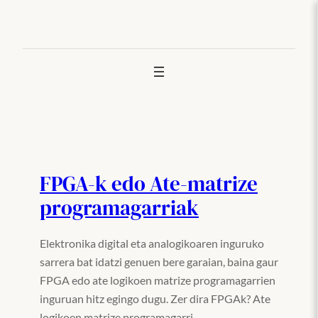
Joan
edukira
FPGA-k edo Ate-matrize
programagarriak
Elektronika digital eta analogikoaren inguruko
sarrera bat idatzi genuen bere garaian, baina gaur
FPGA edo ate logikoen matrize programagarrien
inguruan hitz egingo dugu. Zer dira FPGAk? Ate
logikoen matrize programagarri…