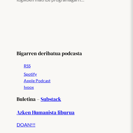
Bigarren deribatua podcasta
RSS
Spotify
Apple Podcast
Ivoox
Buletina –
Substack
Azken Humanista liburua
DOAN!!!