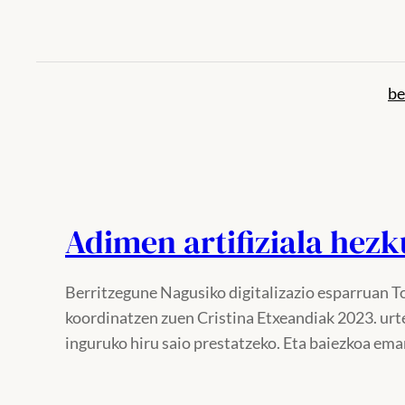
Joan
edukira
be
Adimen artifiziala hez
Berritzegune Nagusiko digitalizazio esparruan T
koordinatzen zuen Cristina Etxeandiak 2023. urt
inguruko hiru saio prestatzeko. Eta baiezkoa em