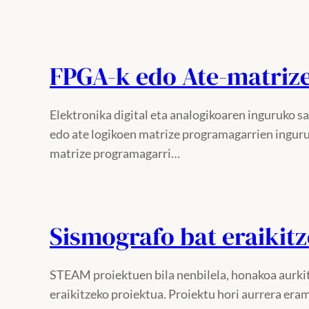
FPGA-k edo Ate-matriz
Elektronika digital eta analogikoaren inguruko s
edo ate logikoen matrize programagarrien inguru
matrize programagarri…
Sismografo bat eraikit
STEAM proiektuen bila nenbilela, honakoa aurk
eraikitzeko proiektua. Proiektu hori aurrera era