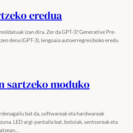
rtzeko eredua
oldatuak izan dira. Zer da GPT-3? Generative Pre-
tzen dena (GPT-3), lengoaia autoerregresiboko eredu
an sartzeko moduko
ordenagailu bat da, softwareak eta hardwareak
zuna. LED argi-pantaila bat, botoiak, sentsoreak eta
matzean…