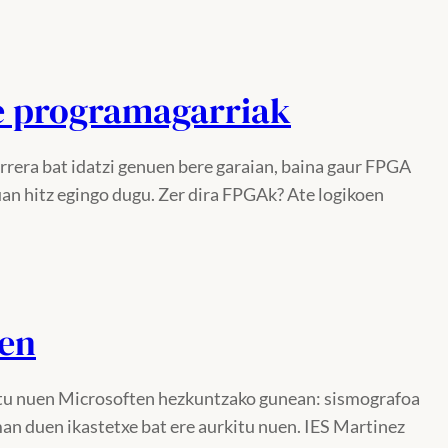
e programagarriak
arrera bat idatzi genuen bere garaian, baina gaur FPGA
an hitz egingo dugu. Zer dira FPGAk? Ate logikoen
zen
itu nuen Microsoften hezkuntzako gunean: sismografoa
man duen ikastetxe bat ere aurkitu nuen. IES Martinez