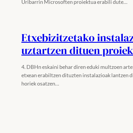
Uribarrin Microsoften proiektua erabili dute…
Etxebizitzetako instal
uztartzen dituen proiek
4. DBHn eskaini behar diren eduki multzoen artea
etxean erabiltzen dituzten instalazioak lantzen di
horiek osatzen…