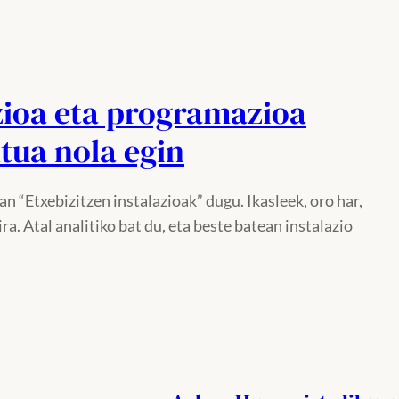
azioa eta programazioa
tua nola egin
n “Etxebizitzen instalazioak” dugu. Ikasleek, oro har,
ra. Atal analitiko bat du, eta beste batean instalazio