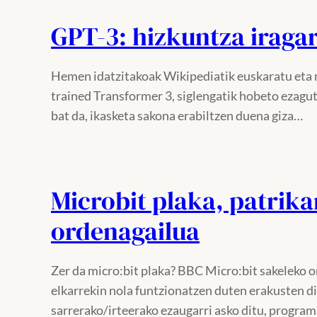
GPT-3: hizkuntza iraga
Hemen idatzitakoak Wikipediatik euskaratu eta m
trained Transformer 3, siglengatik hobeto ezagu
bat da, ikasketa sakona erabiltzen duena giza…
Microbit plaka, patrik
ordenagailua
Zer da micro:bit plaka? BBC Micro:bit sakeleko 
elkarrekin nola funtzionatzen duten erakusten di
sarrerako/irteerako ezaugarri asko ditu, progra