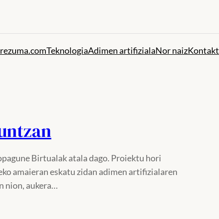
rezuma.com
Teknologia
Adimen artifiziala
Nor naiz
Kontak
kuntzan
opagune Birtualak atala dago. Proiektu hori
eko amaieran eskatu zidan adimen artifizialaren
an nion, aukera…