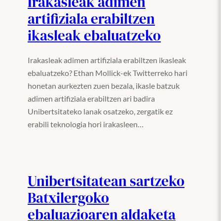
Irakasleak adimen
artifiziala erabiltzen
ikasleak ebaluatzeko
Irakasleak adimen artifiziala erabiltzen ikasleak
ebaluatzeko? Ethan Mollick-ek Twitterreko hari
honetan aurkezten zuen bezala, ikasle batzuk
adimen artifiziala erabiltzen ari badira
Unibertsitateko lanak osatzeko, zergatik ez
erabili teknologia hori irakasleen…
Unibertsitatean sartzeko
Batxilergoko
ebaluazioaren aldaketa