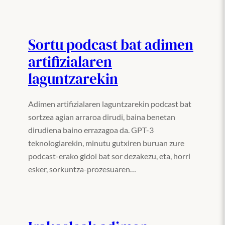
Sortu podcast bat adimen
artifizialaren
laguntzarekin
Adimen artifizialaren laguntzarekin podcast bat
sortzea agian arraroa dirudi, baina benetan
dirudiena baino errazagoa da. GPT-3
teknologiarekin, minutu gutxiren buruan zure
podcast-erako gidoi bat sor dezakezu, eta, horri
esker, sorkuntza-prozesuaren…