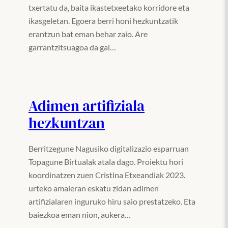
txertatu da, baita ikastetxeetako korridore eta
ikasgeletan. Egoera berri honi hezkuntzatik
erantzun bat eman behar zaio. Are
garrantzitsuagoa da gai…
Adimen artifiziala
hezkuntzan
Berritzegune Nagusiko digitalizazio esparruan
Topagune Birtualak atala dago. Proiektu hori
koordinatzen zuen Cristina Etxeandiak 2023.
urteko amaieran eskatu zidan adimen
artifizialaren inguruko hiru saio prestatzeko. Eta
baiezkoa eman nion, aukera…