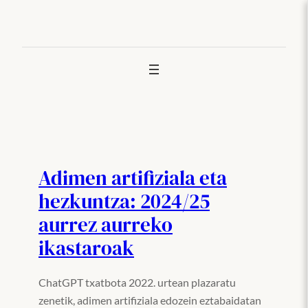
Joan
edukira
Adimen artifiziala eta
hezkuntza: 2024/25
aurrez aurreko
ikastaroak
ChatGPT txatbota 2022. urtean plazaratu
zenetik, adimen artifiziala edozein eztabaidatan