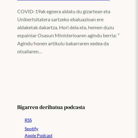
COVID-19ak egoera aldatu du gizartean eta
Unibertsitatera sartzeko ebaluazioan ere
aldaketak dakartza. Hori dela eta, hemen duzu
espainiar Osasun Ministerioaren agindu berria: ”
Agindu honen artikulu bakarraren xedea da
otsailaren…
Bigarren deribatua podcasta
RSS
Spotify
Apple Podcast