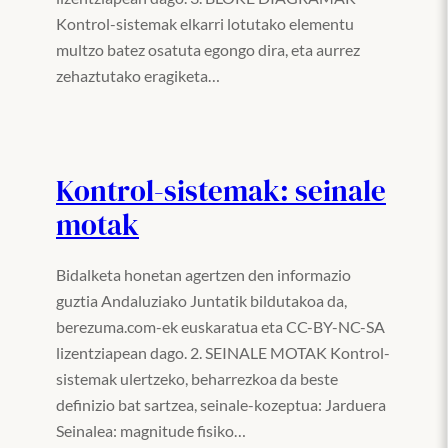
Kontrol-sistemak elkarri lotutako elementu
multzo batez osatuta egongo dira, eta aurrez
zehaztutako eragiketa…
Kontrol-sistemak: seinale
motak
Bidalketa honetan agertzen den informazio
guztia Andaluziako Juntatik bildutakoa da,
berezuma.com-ek euskaratua eta CC-BY-NC-SA
lizentziapean dago. 2. SEINALE MOTAK Kontrol-
sistemak ulertzeko, beharrezkoa da beste
definizio bat sartzea, seinale-kozeptua: Jarduera
Seinalea: magnitude fisiko…