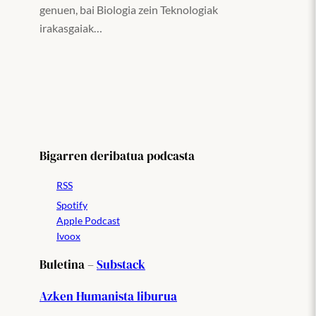
genuen, bai Biologia zein Teknologiak
irakasgaiak…
Bigarren deribatua podcasta
RSS
Spotify
Apple Podcast
Ivoox
Buletina –
Substack
Azken Humanista liburua