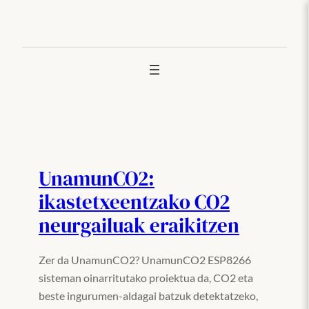
Joan
edukira
UnamunCO2:
ikastetxeentzako CO2
neurgailuak eraikitzen
Zer da UnamunCO2? UnamunCO2 ESP8266
sisteman oinarritutako proiektua da, CO2 eta
beste ingurumen-aldagai batzuk detektatzeko,