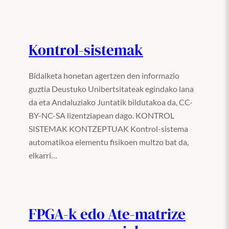
Kontrol-sistemak
Bidalketa honetan agertzen den informazio
guztia Deustuko Unibertsitateak egindako lana
da eta Andaluziako Juntatik bildutakoa da, CC-
BY-NC-SA lizentziapean dago. KONTROL
SISTEMAK KONTZEPTUAK Kontrol-sistema
automatikoa elementu fisikoen multzo bat da,
elkarri…
FPGA-k edo Ate-matrize