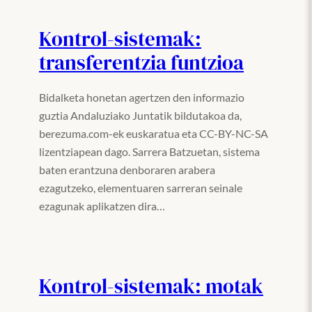
Kontrol-sistemak:
transferentzia funtzioa
Bidalketa honetan agertzen den informazio
guztia Andaluziako Juntatik bildutakoa da,
berezuma.com-ek euskaratua eta CC-BY-NC-SA
lizentziapean dago. Sarrera Batzuetan, sistema
baten erantzuna denboraren arabera
ezagutzeko, elementuaren sarreran seinale
ezagunak aplikatzen dira…
Kontrol-sistemak: motak