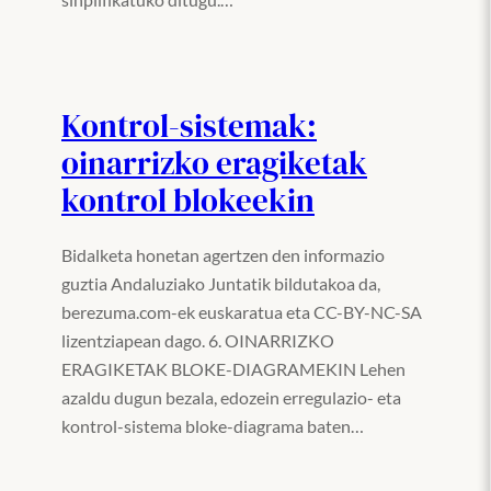
Kontrol-sistemak:
oinarrizko eragiketak
kontrol blokeekin
Bidalketa honetan agertzen den informazio
guztia Andaluziako Juntatik bildutakoa da,
berezuma.com-ek euskaratua eta CC-BY-NC-SA
lizentziapean dago. 6. OINARRIZKO
ERAGIKETAK BLOKE-DIAGRAMEKIN Lehen
azaldu dugun bezala, edozein erregulazio- eta
kontrol-sistema bloke-diagrama baten…