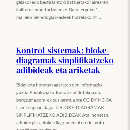
gelako (edo beste lantoki batzuetako) airearen
kalitatea monitorizatzeko. Batxilergoko 1.
mailako Teknologia ikasleek horrelako 24…
Kontrol-sistemak: bloke-
diagramak sinplifikatzeko
adibideak eta ariketak
Bidalketa honetan agertzen den informazio
guztia Andaluziako Juntatik bildutakoa da,
berezuma.com-ek euskaratua eta CC-BY-NC-SA
lizentziapean dago. 7. BLOKE-DIAGRAMAK
SINPLIFIKATZEKO ADIBIDEAK Atal honetan,
adibide gisa, bloke-diagramen bi eredu mota
sinplifikatuko ditugu.…