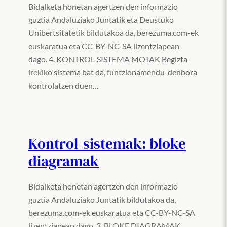
Bidalketa honetan agertzen den informazio
guztia Andaluziako Juntatik eta Deustuko
Unibertsitatetik bildutakoa da, berezuma.com-ek
euskaratua eta CC-BY-NC-SA lizentziapean
dago. 4. KONTROL-SISTEMA MOTAK Begizta
irekiko sistema bat da, funtzionamendu-denbora
kontrolatzen duen…
Kontrol-sistemak: bloke
diagramak
Bidalketa honetan agertzen den informazio
guztia Andaluziako Juntatik bildutakoa da,
berezuma.com-ek euskaratua eta CC-BY-NC-SA
lizentziapean dago. 3. BLOKE DIAGRAMAK