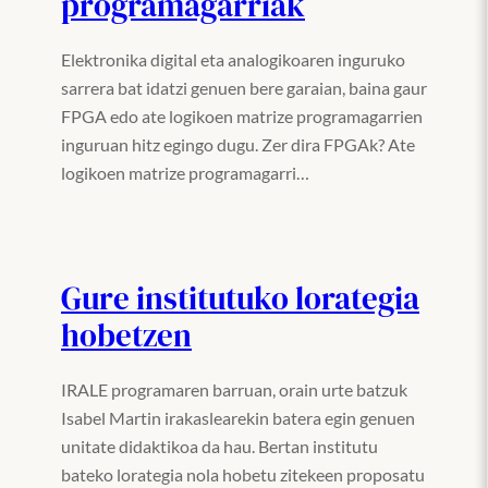
programagarriak
Elektronika digital eta analogikoaren inguruko
sarrera bat idatzi genuen bere garaian, baina gaur
FPGA edo ate logikoen matrize programagarrien
inguruan hitz egingo dugu. Zer dira FPGAk? Ate
logikoen matrize programagarri…
Gure institutuko lorategia
hobetzen
IRALE programaren barruan, orain urte batzuk
Isabel Martin irakaslearekin batera egin genuen
unitate didaktikoa da hau. Bertan institutu
bateko lorategia nola hobetu zitekeen proposatu