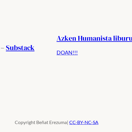
Azken Humanista libur
 –
Substack
DOAN!!!
Copyright Beñat Erezuma|
CC-BY-NC-SA