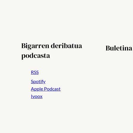
Bigarren deribatua
Buletina
podcasta
RSS
Spotify
Apple Podcast
Ivoox