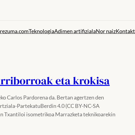
rezuma.com
Teknologia
Adimen artifiziala
Nor naiz
Kontak
irriborroak eta krokisa
eko Carlos Pardorena da. Bertan agertzen den
rtziala-PartekatuBerdin 4.0 (CC BY-NC-SA
an Txantiloi isometrikoa Marrazketa teknikoarekin