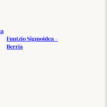
ua
Funtzio Sigmoidea –
Berria