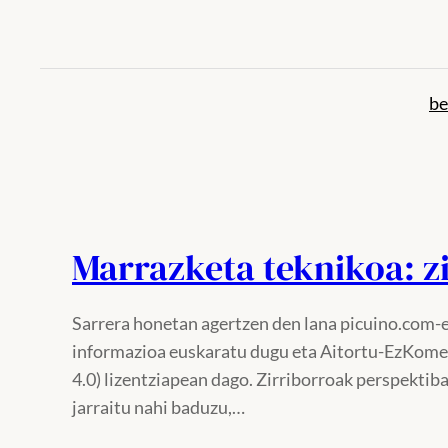
Joan
edukira
be
Marrazketa teknikoa: z
Sarrera honetan agertzen den lana picuino.com-
informazioa euskaratu dugu eta Aitortu-EzKome
4.0) lizentziapean dago. Zirriborroak perspektib
jarraitu nahi baduzu,…